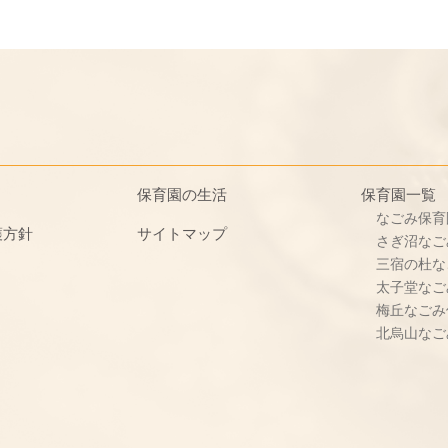
保育園の生活
保育園一覧
なごみ保育
護方針
サイトマップ
さぎ沼なご
三宿の杜な
太子堂なご
梅丘なごみ
北烏山なご